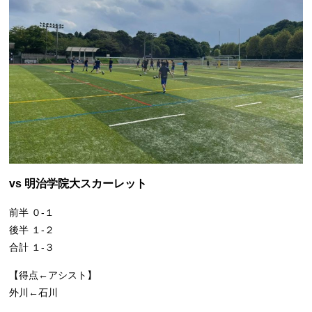
vs 明治学院大スカーレット
前半 ０-１
後半 １-２
合計 １-３
【得点←アシスト】
外川←石川