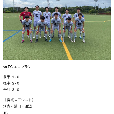
vs FC エコプラン
前半 １-０
後半 ２-０
合計 ３-０
【得点←アシスト】
河内←溝口←渡辺
石川